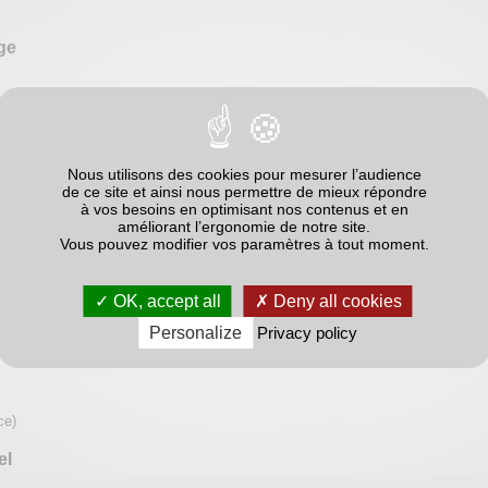
ge
ues agricoles
 compte)
prétation)
Nous utilisons des cookies pour mesurer l’audience
ions de grandes cultures, d'horticulture, d'élevage, de polyculture-élevage et d
de ce site et ainsi nous permettre de mieux répondre
à vos besoins en optimisant nos contenus et en
 de l'indicateur
améliorant l’ergonomie de notre site.
Vous pouvez modifier vos paramètres à tout moment.
aleurs
OK, accept all
Deny all cookies
Personalize
Privacy policy
ce)
el