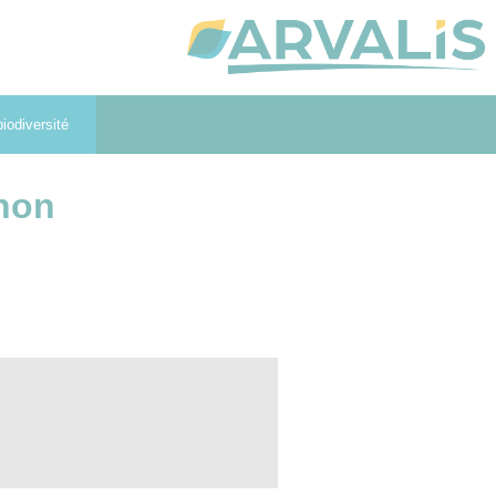
iodiversité
 non