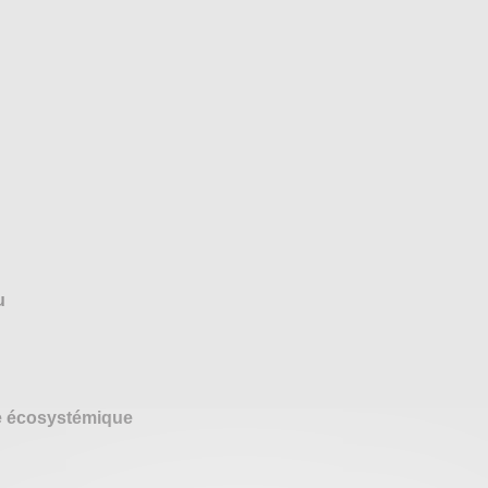
u
ce écosystémique