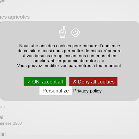
ge
ues agricoles
 compte)
prétation)
portante de microorganismes donc a priori serait favorable à la biodiversité
Nous utilisons des cookies pour mesurer l’audience
 de l'indicateur
de ce site et ainsi nous permettre de mieux répondre
à vos besoins en optimisant nos contenus et en
pies/g de sol sec 1,8E+5; 7,5 E+11;1,6E+12;2,3E+12;7,9E +12
améliorant l’ergonomie de notre site.
Vous pouvez modifier vos paramètres à tout moment.
aleurs
OK, accept all
Deny all cookies
Personalize
Privacy policy
ce)
el
 années 1980
iel