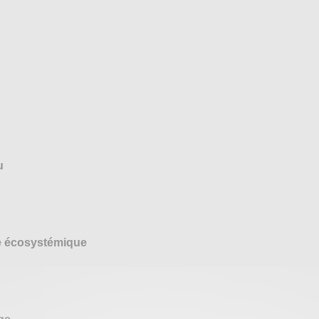
u
ce écosystémique