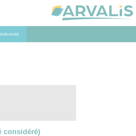
iodiversité
té considéré)