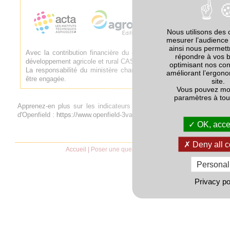
Nous utilisons des 
mesurer l’audience 
ainsi nous permet
Avec la contribution financière du compte d'affectation spéciale
répondre à vos 
développement agricole et rural CASDAR.
optimisant nos con
La responsabilité du ministère chargé de l'agriculture ne saurait
améliorant l’ergono
être engagée.
site.
Vous pouvez mod
paramètres à to
Apprenez-en plus sur les indicateurs de biodiversité sur le site
d'Openfield :
https://www.openfield-3va.com/biodiversite/
OK, accep
Deny all c
Accueil
|
Poser une question
|
CGU
Personal
Privacy po