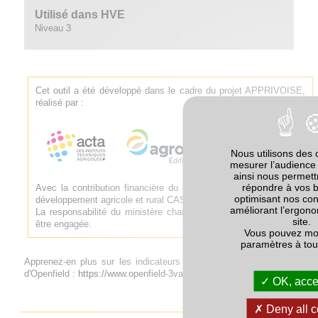
Utilisé dans HVE
Niveau 3
Cet outil a été développé dans le cadre du projet APPRIVOISE,
réalisé par :
Nous utilisons des 
mesurer l’audience 
ainsi nous permet
répondre à vos 
Avec la contribution financière du compte d'affectation spéciale
optimisant nos con
développement agricole et rural CASDAR.
améliorant l’ergono
La responsabilité du ministère chargé de l'agriculture ne saurait
site.
être engagée.
Vous pouvez mod
paramètres à to
Apprenez-en plus sur les indicateurs de biodiversité sur le site
d'Openfield :
https://www.openfield-3va.com/biodiversite/
OK, accep
Deny all c