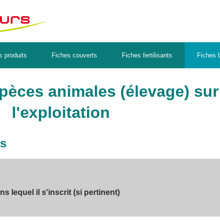
s produits
Fiches couverts
Fiches fertilisants
Fiches b
pèces animales (élevage) sur
l'exploitation
es
lequel il s'inscrit (si pertinent)