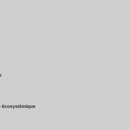
u
ce écosystémique