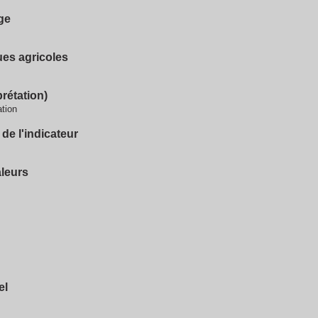
ge
ues agricoles
prétation)
ation
 de l'indicateur
aleurs
el